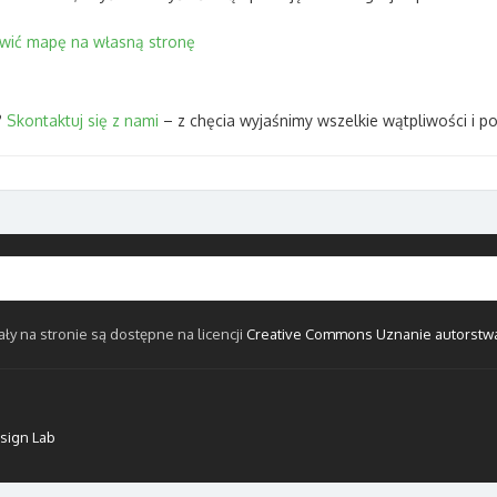
awić mapę na własną stronę
?
Skontaktuj się z nami
– z chęcia wyjaśnimy wszelkie wątpliwości i p
ały na stronie są dostępne na licencji
Creative Commons Uznanie autorstwa 
sign Lab