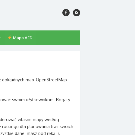
e
Mapa AED
esz dokładnych map, OpenStreetMap
entować swoim użytkownikom. Bogaty
enderować własne mapy według
routingu dla planowania tras swoich
szystkie dane masz pod ręką :).