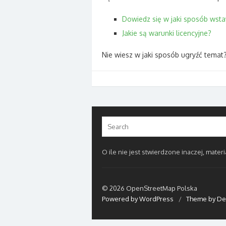
Dowiedz się w jaki sposób wst
Jakie są warunki licencyjne?
Nie wiesz w jaki sposób ugryźć temat
Search
for:
O ile nie jest stwierdzone inaczej, materi
© 2026 OpenStreetMap Polska
Powered by WordPress
/
Theme by De