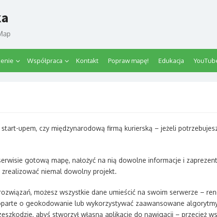
ka
tMap
zenie
Współpraca
Kontakt
Popraw mapę!
Edukacja
YouTub
m start-upem, czy międzynarodową firmą kurierską – jeżeli potrzebuj
erwisie gotową mapę, nałożyć na nią dowolne informacje i zaprez
i zrealizować niemal dowolny projekt.
 rozwiązań, możesz wszystkie dane umieścić na swoim serwerze – r
 oparte o geokodowanie lub wykorzystywać zaawansowane algorytmy 
rzeszkodzie, abyś stworzył własną aplikację do nawigacji – przecież w