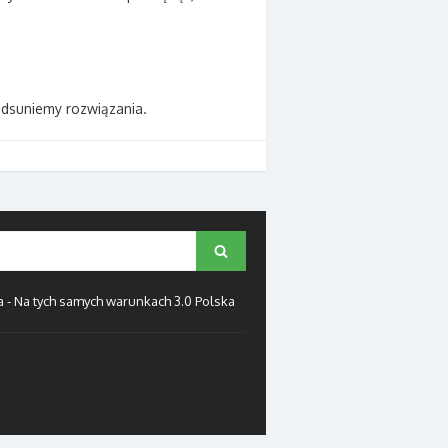
odsuniemy rozwiązania.
Search
- Na tych samych warunkach 3.0 Polska