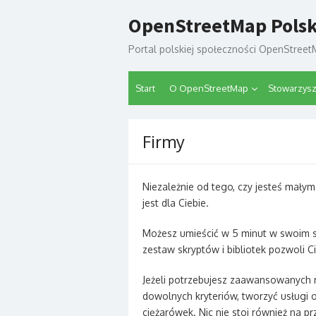
Skip
OpenStreetMap Pols
to
content
Portal polskiej społeczności OpenStree
Start
O OpenStreetMap
Stowarzys
Firmy
Niezależnie od tego, czy jesteś mały
jest dla Ciebie.
Możesz umieścić w 5 minut w swoim s
zestaw skryptów i bibliotek pozwoli C
Jeżeli potrzebujesz zaawansowanych
dowolnych kryteriów, tworzyć usługi
ciężarówek. Nic nie stoi również na p