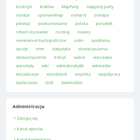
kostrzyn
kraków
MapParty
mapping party
navatar
openaedmap
osmand
osmapa
pikietaż
podsumowanie
polska
poradnik
robert olszewski
routing
rowery
seminarium kartograficzne
sotm
spotkania
sprzęt
srtm
statystyka
stowarzyszenie
stowaszyszenie
trail.pl
walne
warszawa
warsztaty
wiki
wikilubizabytki
wikimedia
wizualizacje
woodstock
wspinka
współpraca
wydarzenia
łódź
świebodzin
Administracja
Zaloguj się
Kanał wpisów
Kanał komentarzy