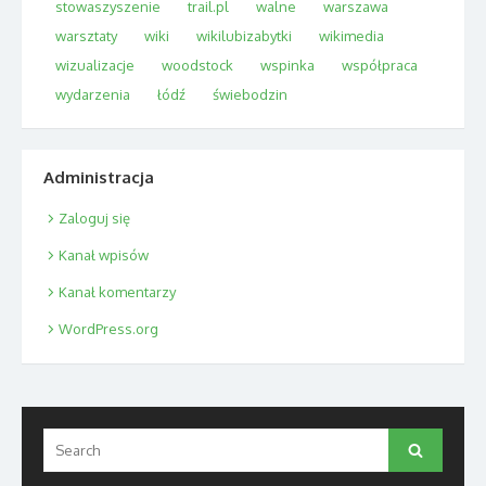
stowaszyszenie
trail.pl
walne
warszawa
warsztaty
wiki
wikilubizabytki
wikimedia
wizualizacje
woodstock
wspinka
współpraca
wydarzenia
łódź
świebodzin
Administracja
Zaloguj się
Kanał wpisów
Kanał komentarzy
WordPress.org
Search
Search
for: