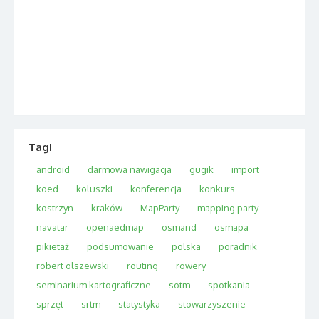
Tagi
android
darmowa nawigacja
gugik
import
koed
koluszki
konferencja
konkurs
kostrzyn
kraków
MapParty
mapping party
navatar
openaedmap
osmand
osmapa
pikietaż
podsumowanie
polska
poradnik
robert olszewski
routing
rowery
seminarium kartograficzne
sotm
spotkania
sprzęt
srtm
statystyka
stowarzyszenie