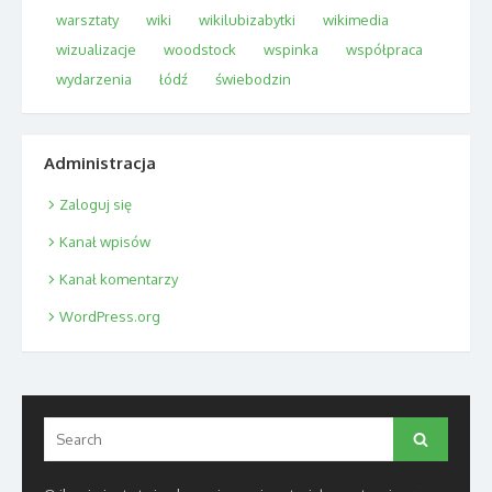
warsztaty
wiki
wikilubizabytki
wikimedia
wizualizacje
woodstock
wspinka
współpraca
wydarzenia
łódź
świebodzin
Administracja
Zaloguj się
Kanał wpisów
Kanał komentarzy
WordPress.org
Search
Search
for: