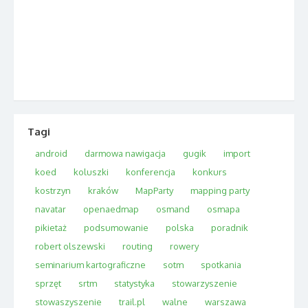
Tagi
android
darmowa nawigacja
gugik
import
koed
koluszki
konferencja
konkurs
kostrzyn
kraków
MapParty
mapping party
navatar
openaedmap
osmand
osmapa
pikietaż
podsumowanie
polska
poradnik
robert olszewski
routing
rowery
seminarium kartograficzne
sotm
spotkania
sprzęt
srtm
statystyka
stowarzyszenie
stowaszyszenie
trail.pl
walne
warszawa