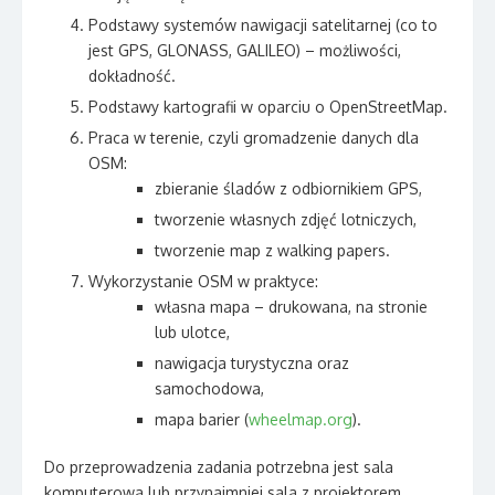
Podstawy systemów nawigacji satelitarnej (co to
jest GPS, GLONASS, GALILEO) – możliwości,
dokładność.
Podstawy kartografii w oparciu o OpenStreetMap.
Praca w terenie, czyli gromadzenie danych dla
OSM:
zbieranie śladów z odbiornikiem GPS,
tworzenie własnych zdjęć lotniczych,
tworzenie map z walking papers.
Wykorzystanie OSM w praktyce:
własna mapa – drukowana, na stronie
lub ulotce,
nawigacja turystyczna oraz
samochodowa,
mapa barier (
wheelmap.org
).
Do przeprowadzenia zadania potrzebna jest sala
komputerowa lub przynajmniej sala z projektorem.