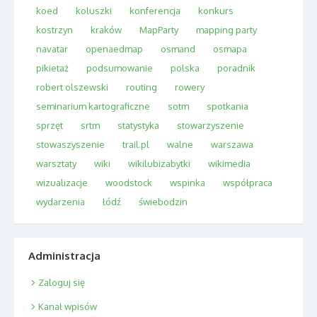
koed
koluszki
konferencja
konkurs
kostrzyn
kraków
MapParty
mapping party
navatar
openaedmap
osmand
osmapa
pikietaż
podsumowanie
polska
poradnik
robert olszewski
routing
rowery
seminarium kartograficzne
sotm
spotkania
sprzęt
srtm
statystyka
stowarzyszenie
stowaszyszenie
trail.pl
walne
warszawa
warsztaty
wiki
wikilubizabytki
wikimedia
wizualizacje
woodstock
wspinka
współpraca
wydarzenia
łódź
świebodzin
Administracja
Zaloguj się
Kanał wpisów