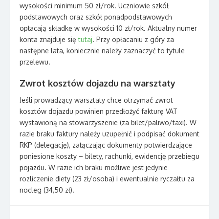
wysokości minimum 50 zł/rok. Uczniowie szkół
podstawowych oraz szkół ponadpodstawowych
opłacają składkę w wysokości 10 zł/rok. Aktualny numer
konta znajduje się
tutaj
. Przy opłacaniu z góry za
następne lata, koniecznie należy zaznaczyć to tytule
przelewu.
Zwrot kosztów dojazdu na warsztaty
Jeśli prowadzący warsztaty chce otrzymać zwrot
kosztów dojazdu powinien przedłożyć fakturę VAT
wystawioną na stowarzyszenie (za bilet/paliwo/taxi). W
razie braku faktury należy uzupełnić i podpisać dokument
RKP (delegację), załączając dokumenty potwierdzające
poniesione koszty – bilety, rachunki, ewidencję przebiegu
pojazdu. W razie ich braku możliwe jest jedynie
rozliczenie diety (23 zł/osoba) i ewentualnie ryczałtu za
nocleg (34,50 zł).