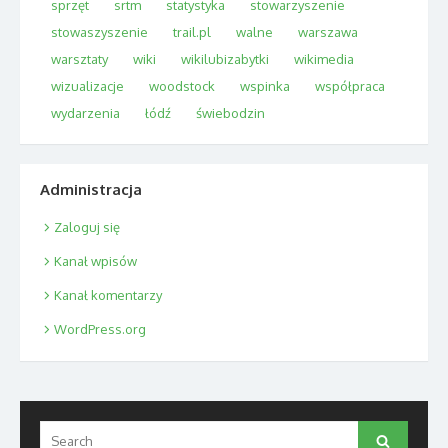
sprzęt
srtm
statystyka
stowarzyszenie
stowaszyszenie
trail.pl
walne
warszawa
warsztaty
wiki
wikilubizabytki
wikimedia
wizualizacje
woodstock
wspinka
współpraca
wydarzenia
łódź
świebodzin
Administracja
Zaloguj się
Kanał wpisów
Kanał komentarzy
WordPress.org
Search
Search