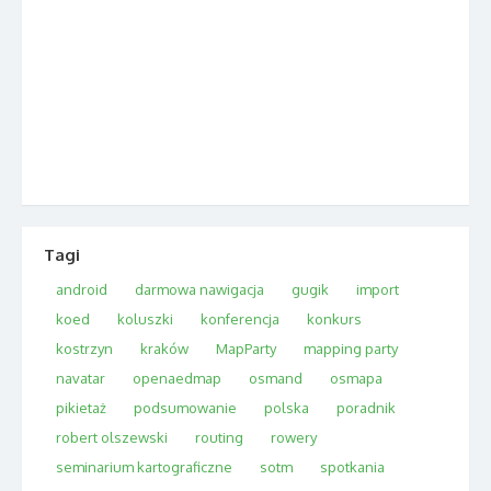
Tagi
android
darmowa nawigacja
gugik
import
koed
koluszki
konferencja
konkurs
kostrzyn
kraków
MapParty
mapping party
navatar
openaedmap
osmand
osmapa
pikietaż
podsumowanie
polska
poradnik
robert olszewski
routing
rowery
seminarium kartograficzne
sotm
spotkania