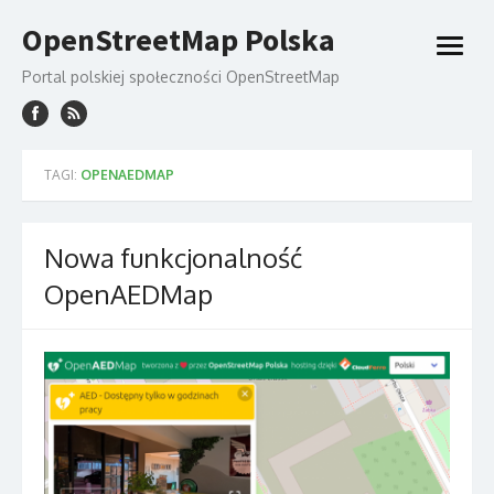
Skip
OpenStreetMap Polska
to
open
content
menu
Portal polskiej społeczności OpenStreetMap
TAGI:
OPENAEDMAP
Nowa funkcjonalność
OpenAEDMap