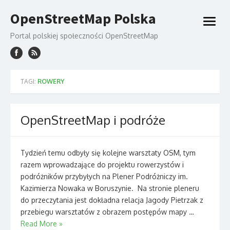
Skip
OpenStreetMap Polska
to
open
content
menu
Portal polskiej społeczności OpenStreetMap
TAGI:
ROWERY
OpenStreetMap i podróże
Tydzień temu odbyły się kolejne warsztaty OSM, tym
razem wprowadzające do projektu rowerzystów i
podróżników przybyłych na Plener Podróżniczy im.
Kazimierza Nowaka w Boruszynie. Na stronie pleneru
do przeczytania jest dokładna relacja Jagody Pietrzak z
przebiegu warsztatów z obrazem postępów mapy …
Read More »