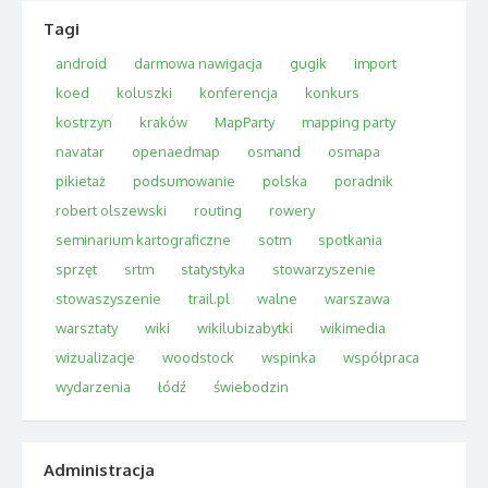
Tagi
android
darmowa nawigacja
gugik
import
koed
koluszki
konferencja
konkurs
kostrzyn
kraków
MapParty
mapping party
navatar
openaedmap
osmand
osmapa
pikietaż
podsumowanie
polska
poradnik
robert olszewski
routing
rowery
seminarium kartograficzne
sotm
spotkania
sprzęt
srtm
statystyka
stowarzyszenie
stowaszyszenie
trail.pl
walne
warszawa
warsztaty
wiki
wikilubizabytki
wikimedia
wizualizacje
woodstock
wspinka
współpraca
wydarzenia
łódź
świebodzin
Administracja