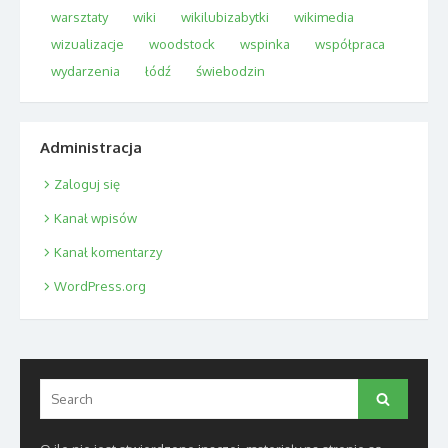
warsztaty
wiki
wikilubizabytki
wikimedia
wizualizacje
woodstock
wspinka
współpraca
wydarzenia
łódź
świebodzin
Administracja
Zaloguj się
Kanał wpisów
Kanał komentarzy
WordPress.org
Search
Search
for: