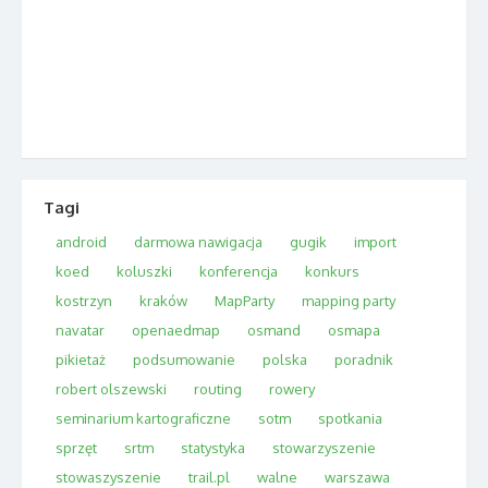
Tagi
android
darmowa nawigacja
gugik
import
koed
koluszki
konferencja
konkurs
kostrzyn
kraków
MapParty
mapping party
navatar
openaedmap
osmand
osmapa
pikietaż
podsumowanie
polska
poradnik
robert olszewski
routing
rowery
seminarium kartograficzne
sotm
spotkania
sprzęt
srtm
statystyka
stowarzyszenie
stowaszyszenie
trail.pl
walne
warszawa