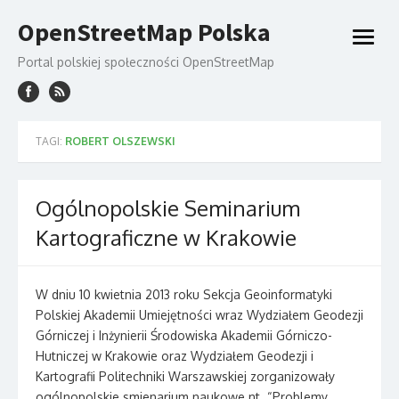
Skip
OpenStreetMap Polska
to
open
content
menu
Portal polskiej społeczności OpenStreetMap
TAGI:
ROBERT OLSZEWSKI
Ogólnopolskie Seminarium
Kartograficzne w Krakowie
W dniu 10 kwietnia 2013 roku Sekcja Geoinformatyki
Polskiej Akademii Umiejętności wraz Wydziałem Geodezji
Górniczej i Inżynierii Środowiska Akademii Górniczo-
Hutniczej w Krakowie oraz Wydziałem Geodezji i
Kartografii Politechniki Warszawskiej zorganizowały
ogólnopolskie smienarium naukowe nt. “Problemy