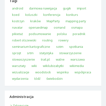
Tagi
android
darmowa nawigacja
gugik
import
koed
koluszki
konferencja
konkurs
kostrzyn
kraków
MapParty
mapping party
navatar
openaedmap
osmand
osmapa
pikietaż
podsumowanie
polska
poradnik
robert olszewski
routing
rowery
seminarium kartograficzne
sotm
spotkania
sprzęt
srtm
statystyka
stowarzyszenie
stowaszyszenie
trail.pl
walne
warszawa
warsztaty
wiki
wikilubizabytki
wikimedia
wizualizacje
woodstock
wspinka
współpraca
wydarzenia
łódź
świebodzin
Administracja
Zaloguj się