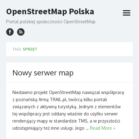
Skip
OpenStreetMap Polska
to
open
content
menu
Portal polskiej społeczności OpenStreetMap
TAGI:
SPRZĘT
Nowy serwer map
Niedawno projekt OpenStreetMap nawiązał współpracę
z poznańską firmą TRAIL.pl, twórcą kilku portali
związanych z aktywną turystyką. Jednym z elementów
tej współpracy jest oddany właśnie do użytku serwer
renderujący mapy w standardzie TMS, a w przyszłości
udostępniający też inne usługi. Jego …
Read More »