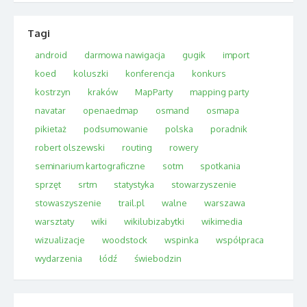
Tagi
android
darmowa nawigacja
gugik
import
koed
koluszki
konferencja
konkurs
kostrzyn
kraków
MapParty
mapping party
navatar
openaedmap
osmand
osmapa
pikietaż
podsumowanie
polska
poradnik
robert olszewski
routing
rowery
seminarium kartograficzne
sotm
spotkania
sprzęt
srtm
statystyka
stowarzyszenie
stowaszyszenie
trail.pl
walne
warszawa
warsztaty
wiki
wikilubizabytki
wikimedia
wizualizacje
woodstock
wspinka
współpraca
wydarzenia
łódź
świebodzin