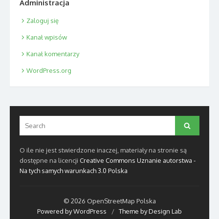
Administracja
Zaloguj się
Kanał wpisów
Kanał komentarzy
WordPress.org
Search
Search
for:
O ile nie jest stwierdzone inaczej, materiały na stronie są
dostępne na licencji
Creative Commons Uznanie autorstwa -
Na tych samych warunkach 3.0 Polska
© 2026 OpenStreetMap Polska
Powered by WordPress
/
Theme by Design Lab