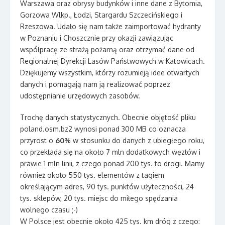
Warszawa oraz obrysy budynków i inne dane z Bytomia,
Gorzowa Wlkp., Łodzi, Stargardu Szczecińskiego i
Rzeszowa. Udało się nam także zaimportować hydranty
w Poznaniu i Choszcznie przy okazji zawiązując
współpracę ze strażą pożarną oraz otrzymać dane od
Regionalnej Dyrekcji Lasów Państwowych w Katowicach.
Dziękujemy wszystkim, którzy rozumieją idee otwartych
danych i pomagają nam ją realizować poprzez
udostępnianie urzędowych zasobów.
Trochę danych statystycznych. Obecnie objętość pliku
poland.osm.bz2 wynosi ponad 300 MB co oznacza
przyrost o
60%
w stosunku do danych z ubiegłego roku,
co przekłada się na około 7 mln dodatkowych węzłów i
prawie 1 mln linii, z czego ponad 200 tys. to drogi. Mamy
również około 550 tys. elementów z tagiem
określającym adres, 90 tys. punktów użyteczności, 24
tys. sklepów, 20 tys. miejsc do miłego spędzania
wolnego czasu ;-)
W Polsce jest obecnie około 425 tys. km dróg z czego: