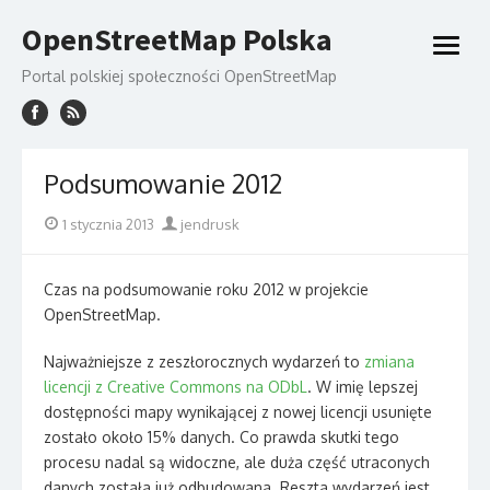
Skip
OpenStreetMap Polska
to
open
content
menu
Portal polskiej społeczności OpenStreetMap
Podsumowanie 2012
Posted
Author
1 stycznia 2013
jendrusk
on
Czas na podsumowanie roku 2012 w projekcie
OpenStreetMap.
Najważniejsze z zeszłorocznych wydarzeń to
zmiana
licencji z Creative Commons na ODbL
. W imię lepszej
dostępności mapy wynikającej z nowej licencji usunięte
zostało około 15% danych. Co prawda skutki tego
procesu nadal są widoczne, ale duża część utraconych
danych została już odbudowana. Reszta wydarzeń jest