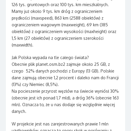
126 tys. gruntowych oraz 100 tys. km mieszkalnych.
Mamy już około 9 tys. km dróg z ograniczeniem
prędkości (maxspeed), 863 km (2588 obiektów) z
ograniczeniem wagowym (maxweight), 69 km (385
obiektów) z ograniczeniem wysokości (maxheight) oraz
1,5 km (27 obiektów) z ograniczeniem szerokości
(maxwidth).
Jak Polska wypada na tle całego świata?
Obecnie plik planet.osm.bz2 zajmuje około 25 GB, z
czego 52% danych pochodzi z Europy (13 GB). Polskie
dane zajmują obecnie 1,2 procent i daleko nam do Francji
(13%) czy Niemiec (8,5%).
Na pocieszenie przyrost węzłów na świecie wyniósł 30%
(obecnie jest ich ponad 1,7 mld), a dróg 36% (obecnie 163
mln). Oznacza to, że u nas dodaje się względnie więcej
danych.
W projekcie jest nas zarejestrowanych prawie 1 mln
użytkowników, oznacza to spory skok w porówaniu z