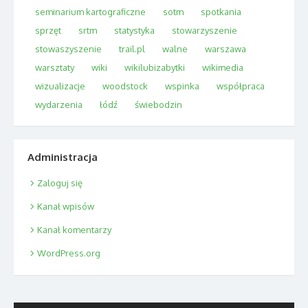
seminarium kartograficzne
sotm
spotkania
sprzęt
srtm
statystyka
stowarzyszenie
stowaszyszenie
trail.pl
walne
warszawa
warsztaty
wiki
wikilubizabytki
wikimedia
wizualizacje
woodstock
wspinka
współpraca
wydarzenia
łódź
świebodzin
Administracja
Zaloguj się
Kanał wpisów
Kanał komentarzy
WordPress.org