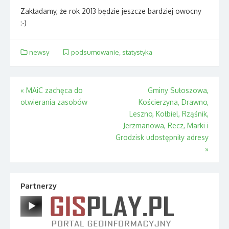
Zakładamy, że rok 2013 będzie jeszcze bardziej owocny
:-)
newsy
podsumowanie
,
statystyka
Nawigacja
«
MAiC zachęca do
Gminy Sułoszowa,
otwierania zasobów
Kościerzyna, Drawno,
wpisu
Leszno, Kołbiel, Rząśnik,
Jerzmanowa, Recz, Marki i
Grodzisk udostępniły adresy
»
Partnerzy