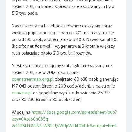
rokiem 2011, na koniec którego zarejestrowanych było
515 tys. osób.
Nasza strona na Facebooku również cieszy się coraz
większą popularnością – w roku 2011 mieliśmy trochę
ponad 100 osób, a obecnie około 400. Nawet kanał IRC
(irc.oftc.net #osm-pl ) wygenerował 3-krotnie większy
ruch osiągając około 210 tys. linii rozmów.
Niestety, nie dysponujemy statystykami związanymi z
rokiem 2011, ale w 2012 roku stronę
openstreetmap.org.pl
obejrzało 60 638 osób generując
197 043 odsłon (średnio 200 osób/dzień), a na stronie
osmapa.pl
osiągnęliśmy wyniki odpowiednio 25 738
oraz 80 730 (średnio 80 osób/dzień).
Więcej na
https://docs.google.com/spreadsheet/pub?
key=0Aot6ChC8Sq-
2dE1RSEFDVEN3LW81cUJsWUpWTklGMHc&output=html