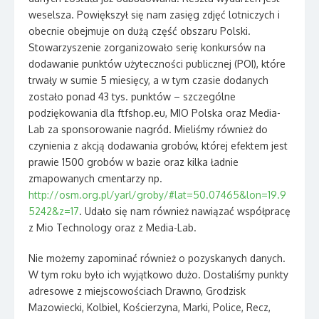
weselsza. Powiększył się nam zasięg zdjęć lotniczych i
obecnie obejmuje on dużą część obszaru Polski.
Stowarzyszenie zorganizowało serię konkursów na
dodawanie punktów użyteczności publicznej (POI), które
trwały w sumie 5 miesięcy, a w tym czasie dodanych
zostało ponad 43 tys. punktów – szczególne
podziękowania dla ftfshop.eu, MIO Polska oraz Media-
Lab za sponsorowanie nagród. Mieliśmy również do
czynienia z akcją dodawania grobów, której efektem jest
prawie 1500 grobów w bazie oraz kilka ładnie
zmapowanych cmentarzy np.
http://osm.org.pl/yarl/groby/#lat=50.07465&lon=19.9
5242&z=17
. Udało się nam również nawiązać współpracę
z Mio Technology oraz z Media-Lab.
Nie możemy zapominać również o pozyskanych danych.
W tym roku było ich wyjątkowo dużo. Dostaliśmy punkty
adresowe z miejscowościach Drawno, Grodzisk
Mazowiecki, Kolbiel, Kościerzyna, Marki, Police, Recz,