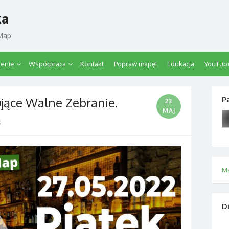
ka
tMap
zenie
Współpraca
Kontakt
Popraw mapę!
Edukacja
YouTub
ące Walne Zebranie.
P
23
MAJ
k
M
D