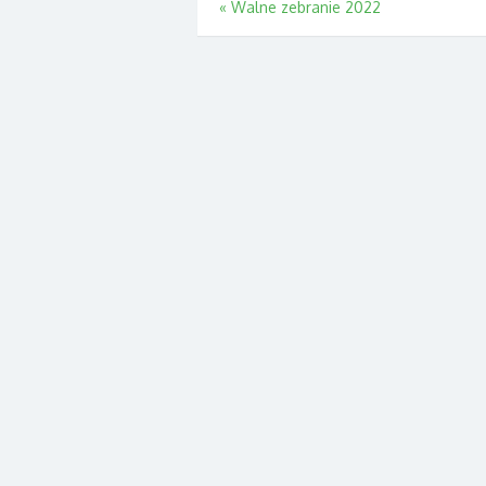
Nawigacja
«
Walne zebranie 2022
wpisu