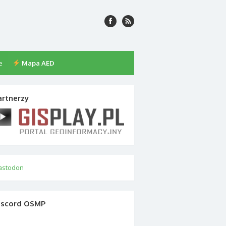
e
Mapa AED
artnerzy
astodon
iscord OSMP