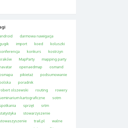
agi
android
darmowa nawigacja
gugik
import
koed
koluszki
konferencja
konkurs
kostrzyn
kraków
MapParty
mapping party
navatar
openaedmap
osmand
osmapa
pikietaż
podsumowanie
polska
poradnik
robert olszewski
routing
rowery
seminarium kartograficzne
sotm
spotkania
sprzęt
srtm
statystyka
stowarzyszenie
stowaszyszenie
trail.pl
walne