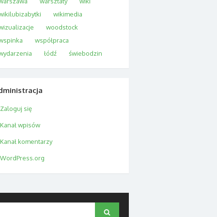
warszawa
warsztaty
wiki
wikilubizabytki
wikimedia
wizualizacje
woodstock
wspinka
współpraca
wydarzenia
łódź
świebodzin
dministracja
Zaloguj się
Kanał wpisów
Kanał komentarzy
WordPress.org
Search