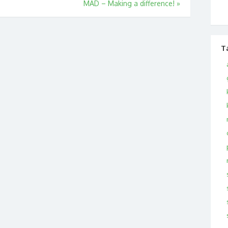
MAD – Making a difference!
»
T