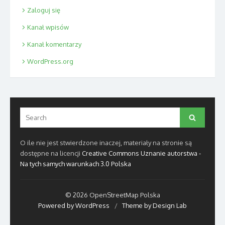
Zaloguj się
Kanał wpisów
Kanał komentarzy
WordPress.org
Search
Search
for:
O ile nie jest stwierdzone inaczej, materiały na stronie są
dostępne na licencji
Creative Commons Uznanie autorstwa -
Na tych samych warunkach 3.0 Polska
© 2026 OpenStreetMap Polska
Powered by WordPress
/
Theme by Design Lab