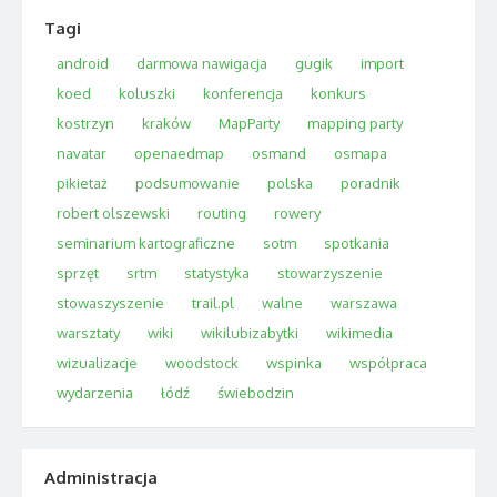
Tagi
android
darmowa nawigacja
gugik
import
koed
koluszki
konferencja
konkurs
kostrzyn
kraków
MapParty
mapping party
navatar
openaedmap
osmand
osmapa
pikietaż
podsumowanie
polska
poradnik
robert olszewski
routing
rowery
seminarium kartograficzne
sotm
spotkania
sprzęt
srtm
statystyka
stowarzyszenie
stowaszyszenie
trail.pl
walne
warszawa
warsztaty
wiki
wikilubizabytki
wikimedia
wizualizacje
woodstock
wspinka
współpraca
wydarzenia
łódź
świebodzin
Administracja