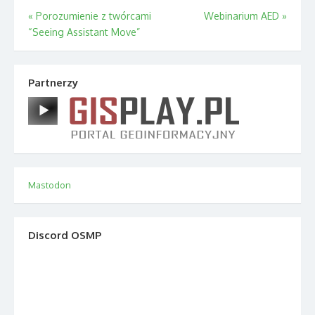
Nawigacja
«
Porozumienie z twórcami
Webinarium AED
»
“Seeing Assistant Move”
wpisu
Partnerzy
Mastodon
Discord OSMP