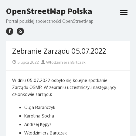
Skip
OpenStreetMap Polska
to
open
content
menu
Portal polskiej społeczności OpenStreetMap
Zebranie Zarządu 05.07.2022
Posted
Author
5 lipca 2022
Włodzimierz Bartczak
on
W dniu 05.07.2022 odbyło się kolejne spotkanie
Zarządu OSMP. W zebraniu uczestniczyli następujący
członkowie zarządu:
Olga Barańczyk
Karolina Socha
Andrzej Kępys
Włodzimierz Bartczak