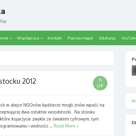
ka
tMap
zenie
Współpraca
Kontakt
Popraw mapę!
Edukacja
YouTub
P
tocku 2012
11
LIP
M
ck w alejce NGOsów będziecie mogli znów wpaść na
bejmującej dwa ostatnie woodstocki. Na stoisku
tóre kojarzycie zwykle ze światem cyfrowym, tym
D
rogramowaniu i wolności …
Read More »