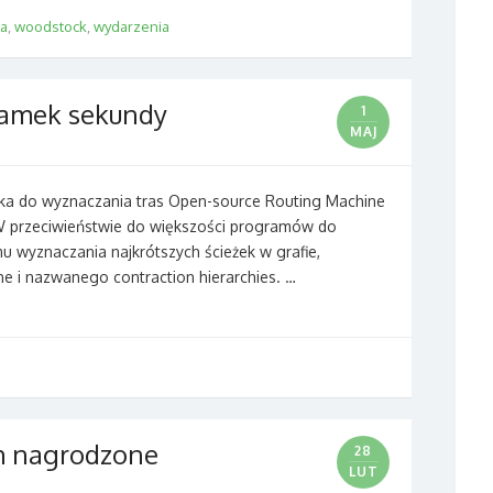
a
,
woodstock
,
wydarzenia
łamek sekundy
1
MAJ
nika do wyznaczania tras Open-source Routing Machine
 przeciwieństwie do większości programów do
 wyznaczania najkrótszych ścieżek w grafie,
he i nazwanego contraction hierarchies. …
h nagrodzone
28
LUT