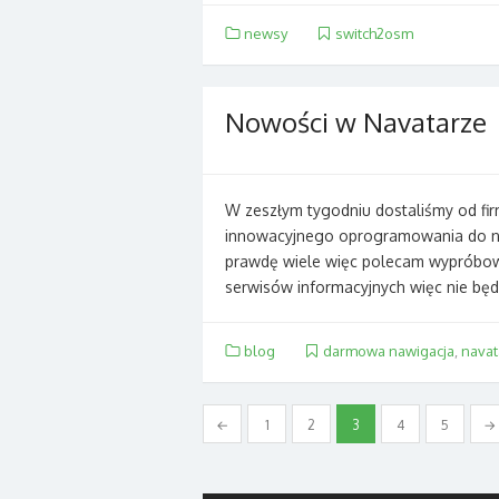
newsy
switch2osm
Nowości w Navatarze
W zeszłym tygodniu dostaliśmy od fi
innowacyjnego oprogramowania do naw
prawdę wiele więc polecam wypróbowa
serwisów informacyjnych więc nie będ
blog
darmowa nawigacja
,
navat
Nawigacja
←
1
2
3
4
5
→
po
wpisach