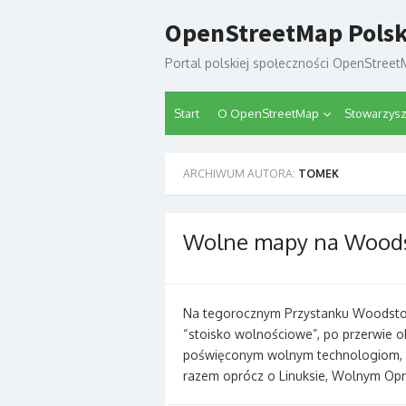
Skip
OpenStreetMap Pols
to
content
Portal polskiej społeczności OpenStree
Start
O OpenStreetMap
Stowarzys
ARCHIWUM AUTORA:
TOMEK
Wolne mapy na Woods
Na tegorocznym Przystanku Woodsto
“stoisko wolnościowe”, po przerwie o
poświęconym wolnym technologiom, k
razem oprócz o Linuksie, Wolnym Op