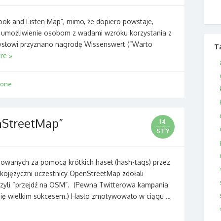
ook and Listen Map”, mimo, że dopiero powstaje,
l umożliwienie osobom z wadami wzroku korzystania z
słowi przyznano nagrodę Wissenswert (“Warto
T
re »
hone
nStreetMap”
14
STY
zowanych za pomocą krótkich haseł (hash-tags) przez
skojęzyczni uczestnicy OpenStreetMap zdołali
zyli “przejdź na OSM”. (Pewna Twitterowa kampania
się wielkim sukcesem.) Hasło zmotywowało w ciągu …