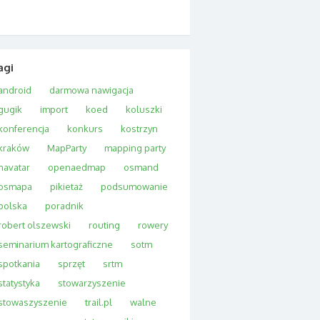
agi
android
darmowa nawigacja
gugik
import
koed
koluszki
konferencja
konkurs
kostrzyn
kraków
MapParty
mapping party
navatar
openaedmap
osmand
osmapa
pikietaż
podsumowanie
polska
poradnik
robert olszewski
routing
rowery
seminarium kartograficzne
sotm
spotkania
sprzęt
srtm
statystyka
stowarzyszenie
stowaszyszenie
trail.pl
walne