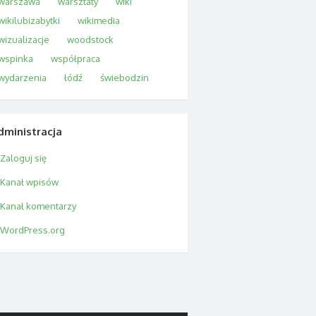
warszawa
warsztaty
wiki
wikilubizabytki
wikimedia
wizualizacje
woodstock
wspinka
współpraca
wydarzenia
łódź
świebodzin
dministracja
Zaloguj się
Kanał wpisów
Kanał komentarzy
WordPress.org