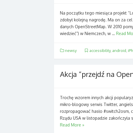
Na początku tego miesiąca projekt “L
zdobył kolejną nagrodę. Ma on za ce
danych OpenStreetMap. W 2010 pomy
wiedzieć”) w Niemczech, w …
Read Mo
newsy
accessibility
,
android
,
iP
Akcja “przejdź na Ope
Trochę wzorem innych akcji populary
mikro-blogowy serwis Twitter, angiel
rozpropagować hasło #switch2osm, c
Rządu USA w listopadzie zakończyła 
Read More »