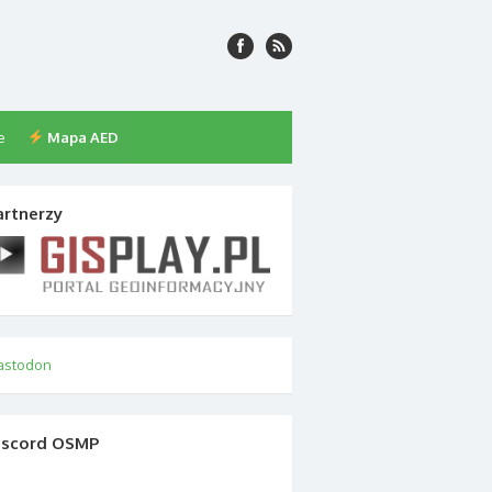
e
Mapa AED
artnerzy
astodon
iscord OSMP