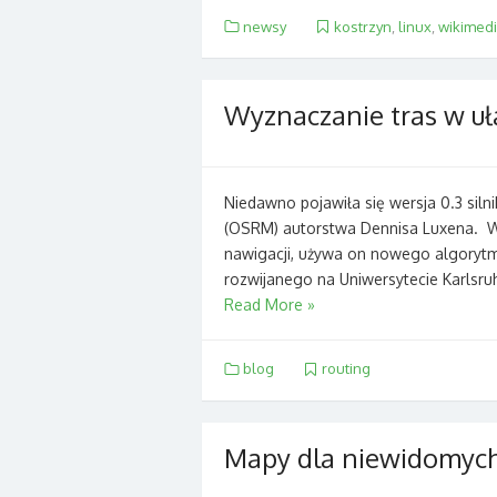
newsy
kostrzyn
,
linux
,
wikimedi
Wyznaczanie tras w u
Niedawno pojawiła się wersja 0.3 sil
(OSRM) autorstwa Dennisa Luxena. W
nawigacji, używa on nowego algorytmu
rozwijanego na Uniwersytecie Karlsru
Read More »
blog
routing
Mapy dla niewidomyc