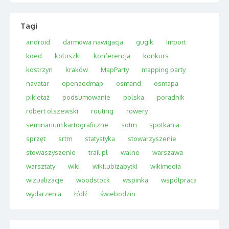
Tagi
android
darmowa nawigacja
gugik
import
koed
koluszki
konferencja
konkurs
kostrzyn
kraków
MapParty
mapping party
navatar
openaedmap
osmand
osmapa
pikietaż
podsumowanie
polska
poradnik
robert olszewski
routing
rowery
seminarium kartograficzne
sotm
spotkania
sprzęt
srtm
statystyka
stowarzyszenie
stowaszyszenie
trail.pl
walne
warszawa
warsztaty
wiki
wikilubizabytki
wikimedia
wizualizacje
woodstock
wspinka
współpraca
wydarzenia
łódź
świebodzin