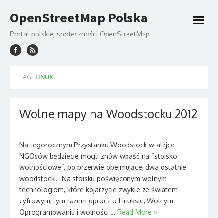
Skip
OpenStreetMap Polska
to
open
content
menu
Portal polskiej społeczności OpenStreetMap
TAGI:
LINUX
Wolne mapy na Woodstocku 2012
Na tegorocznym Przystanku Woodstock w alejce
NGOsów będziecie mogli znów wpaść na “stoisko
wolnościowe”, po przerwie obejmującej dwa ostatnie
woodstocki. Na stoisku poświęconym wolnym
technologiom, które kojarzycie zwykle ze światem
cyfrowym, tym razem oprócz o Linuksie, Wolnym
Oprogramowaniu i wolności …
Read More »