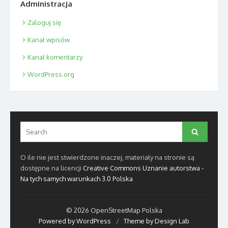
Administracja
Zaloguj się
Kanał wpisów
Kanał komentarzy
WordPress.org
Search
Search
for:
O ile nie jest stwierdzone inaczej, materiały na stronie są
dostępne na licencji
Creative Commons Uznanie autorstwa -
Na tych samych warunkach 3.0 Polska
© 2026 OpenStreetMap Polska
Powered by WordPress
/
Theme by Design Lab