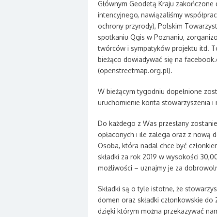
Głównym Geodetą Kraju zakończone dek
intencyjnego, nawiązaliśmy współprac
ochrony przyrody), Polskim Towarzy
spotkaniu Qgis w Poznaniu, zorganizo
twórców i sympatyków projektu itd. T
bieżąco dowiadywać się na facebook.
(openstreetmap.org.pl).
W bieżącym tygodniu dopełnione zosta
uruchomienie konta stowarzyszenia i
Do każdego z Was przesłany zostanie m
opłaconych i ile zalega oraz z nową 
Osoba, która nadal chce być członki
składki za rok 2019 w wysokości 30,0
możliwości – uznajmy je za dobrowoln
Składki są o tyle istotne, że stowarzy
domen oraz składki członkowskie do 
dzięki którym można przekazywać na