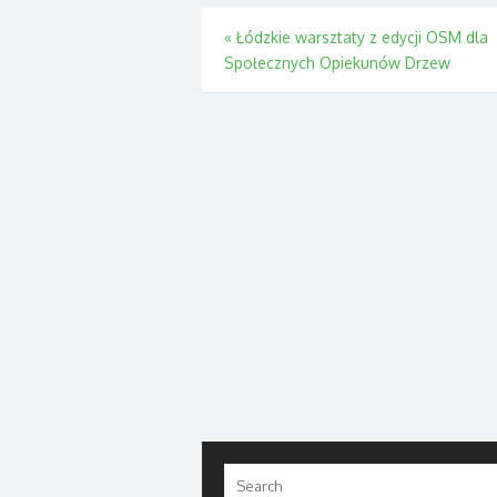
Nawigacja
«
Łódzkie warsztaty z edycji OSM dla
Społecznych Opiekunów Drzew
wpisu
Search