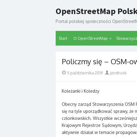
Skip
OpenStreetMap Pols
to
content
Portal polskiej społeczności OpenStree
Start
O OpenStreetMap
Stowarzys
Policzmy się – OSM-o
Posted
Author
5 października 2019
jendrusk
on
Koleżanki i Koledzy
Obecny zarząd Stowarzyszenia OSM Po
się na tyle uporządkować sprawy, że m
członkowskich. Wszystkie wcześniejs
Krajowym Rejestrze Sądowym, Urzędz
aktywnie działał w temacie propagowa