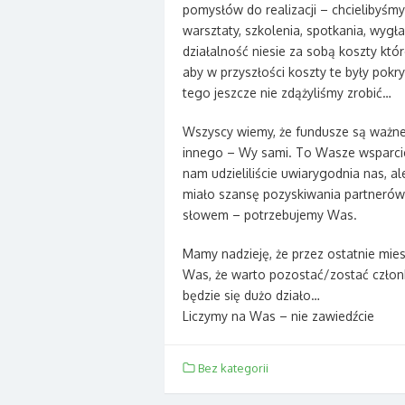
pomysłów do realizacji – chcielibyśm
warsztaty, szkolenia, spotkania, wygła
działalność niesie za sobą koszty kt
aby w przyszłości koszty te były pokr
tego jeszcze nie zdążyliśmy zrobić…
Wszyscy wiemy, że fundusze są ważne,
innego – Wy sami. To Wasze wsparcie 
nam udzieliliście uwiarygodnia nas, a
miało szansę pozyskiwania partneró
słowem – potrzebujemy Was.
Mamy nadzieję, że przez ostatnie mies
Was, że warto pozostać/zostać człon
będzie się dużo działo…
Liczymy na Was – nie zawiedźcie
Bez kategorii