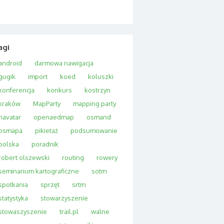
agi
android
darmowa nawigacja
gugik
import
koed
koluszki
konferencja
konkurs
kostrzyn
kraków
MapParty
mapping party
navatar
openaedmap
osmand
osmapa
pikietaż
podsumowanie
polska
poradnik
robert olszewski
routing
rowery
seminarium kartograficzne
sotm
spotkania
sprzęt
srtm
statystyka
stowarzyszenie
stowaszyszenie
trail.pl
walne