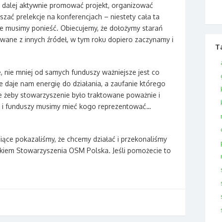
y dalej aktywnie promować projekt, organizować
szać prelekcje na konferencjach – niestety cała ta
óre musimy ponieść. Obiecujemy, że dołożymy starań
ywane z innych źródeł, w tym roku dopiero zaczynamy i
T
 nie mniej od samych funduszy ważniejsze jest co
daje nam energię do działania, a zaufanie którego
le żeby stowarzyszenie było traktowane poważnie i
w i funduszy musimy mieć kogo reprezentować…
iące pokazaliśmy, że chcemy działać i przekonaliśmy
kiem Stowarzyszenia OSM Polska. Jeśli pomożecie to