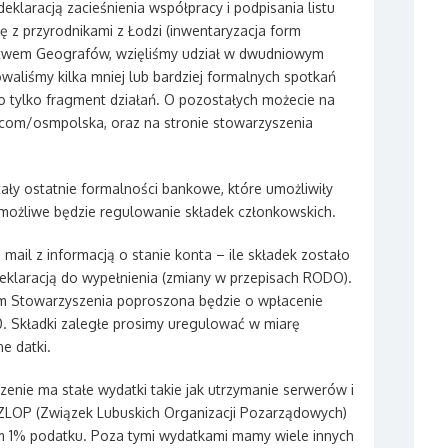
laracją zacieśnienia współpracy i podpisania listu
ę z przyrodnikami z Łodzi (inwentaryzacja form
stwem Geografów, wzięliśmy udział w dwudniowym
waliśmy kilka mniej lub bardziej formalnych spotkań
o tylko fragment działań. O pozostałych możecie na
com/osmpolska, oraz na stronie stowarzyszenia
ły ostatnie formalności bankowe, które umożliwiły
 możliwe będzie regulowanie składek członkowskich.
ail z informacją o stanie konta – ile składek zostało
deklaracją do wypełnienia (zmiany w przepisach RODO).
em Stowarzyszenia poproszona będzie o wpłacenie
0. Składki zaległe prosimy uregulować w miarę
e datki.
szenie ma stałe wydatki takie jak utrzymanie serwerów i
ZLOP (Związek Lubuskich Organizacji Pozarządowych)
m 1% podatku. Poza tymi wydatkami mamy wiele innych