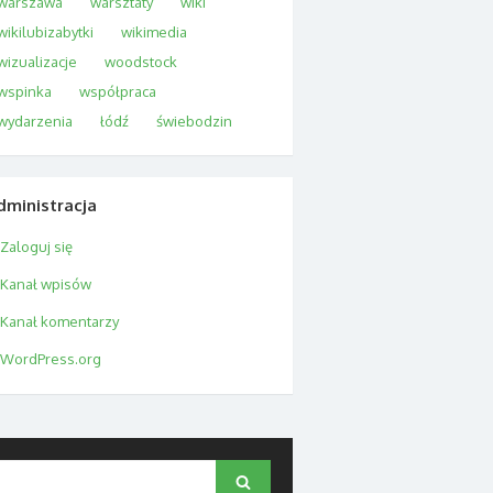
warszawa
warsztaty
wiki
wikilubizabytki
wikimedia
wizualizacje
woodstock
wspinka
współpraca
wydarzenia
łódź
świebodzin
dministracja
Zaloguj się
Kanał wpisów
Kanał komentarzy
WordPress.org
Search