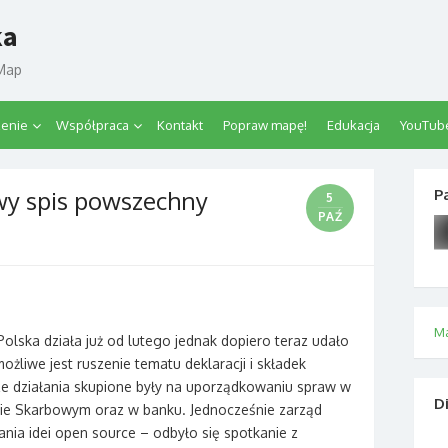
ka
tMap
zenie
Współpraca
Kontakt
Popraw mapę!
Edukacja
YouTub
wy spis powszechny
P
5
PAŹ
M
lska działa już od lutego jednak dopiero teraz udało
ożliwe jest ruszenie tematu deklaracji i składek
ze działania skupione były na uporządkowaniu spraw w
D
ie Skarbowym oraz w banku. Jednocześnie zarząd
nia idei open source – odbyło się spotkanie z