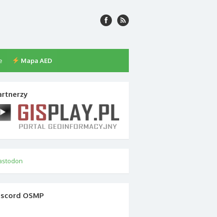
e
Mapa AED
artnerzy
astodon
iscord OSMP