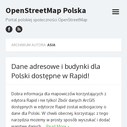
Skip
OpenStreetMap Polska
to
open
content
menu
Portal polskiej społeczności OpenStreetMap
ARCHIWUM AUTORA:
ASIA
Dane adresowe i budynki dla
Polski dostępne w Rapid!
Dobra informacja dla mapowiczów korzystających z
edytora Rapid i nie tylko! Zbiór danych ArcGIS
dostępnych w edytorze Rapid został wzbogacony o
dane dla Polski. W chwili obecnej, korzystając z tego
narzędzia możemy w prosty sposób wyszukać i dodać
warstwę danych …
Read More »