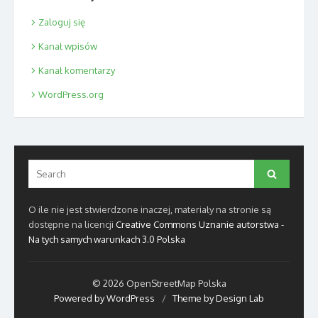
Zaloguj się
Kanał wpisów
Kanał komentarzy
WordPress.org
Search
Search
for:
O ile nie jest stwierdzone inaczej, materiały na stronie są
dostępne na licencji
Creative Commons Uznanie autorstwa -
Na tych samych warunkach 3.0 Polska
© 2026 OpenStreetMap Polska
Powered by WordPress
/
Theme by Design Lab