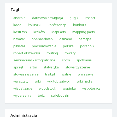
Tagi
android
darmowa nawigacja
gugik
import
koed
koluszki
konferencja
konkurs
kostrzyn
kraków
MapParty
mapping party
navatar
openaedmap
osmand
osmapa
pikietaż
podsumowanie
polska
poradnik
robert olszewski
routing
rowery
seminarium kartograficzne
sotm
spotkania
sprzęt
srtm
statystyka
stowarzyszenie
stowaszyszenie
trail.pl
walne
warszawa
warsztaty
wiki
wikilubizabytki
wikimedia
wizualizacje
woodstock
wspinka
współpraca
wydarzenia
łódź
świebodzin
Administracja