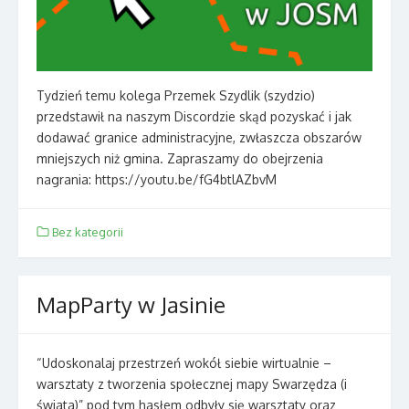
Tydzień temu kolega Przemek Szydlik (szydzio)
przedstawił na naszym Discordzie skąd pozyskać i jak
dodawać granice administracyjne, zwłaszcza obszarów
mniejszych niż gmina. Zapraszamy do obejrzenia
nagrania: https://youtu.be/fG4btlAZbvM
Bez kategorii
MapParty w Jasinie
“Udoskonalaj przestrzeń wokół siebie wirtualnie –
warsztaty z tworzenia społecznej mapy Swarzędza (i
świata)” pod tym hasłem odbyły się warsztaty oraz