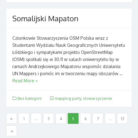
Somalijski Mapaton
Członkowie Stowarzyszenia OSM Polska wraz z
Studentami Wydziału Nauk Geograficznych Uniwersytetu
Łódzkiego i sympatykami projektu OpenStreetMap
(OSM) spotkali się w 30.11 w salach uniwersytetu by w
ramach Andrzejkowego Mapatonu wspomóc działania
UN Mappers i pomóc im w tworzeniu mapy obszarów …
Read More »
Bez kategorii
mapping party
,
stowarzyszenie
Nawigacja
←
1
…
3
4
5
6
7
…
13
po
→
wpisach