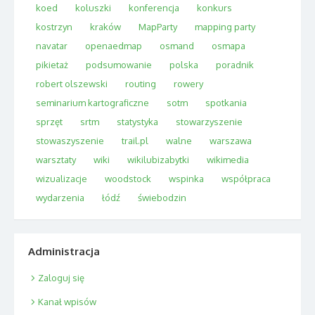
koed
koluszki
konferencja
konkurs
kostrzyn
kraków
MapParty
mapping party
navatar
openaedmap
osmand
osmapa
pikietaż
podsumowanie
polska
poradnik
robert olszewski
routing
rowery
seminarium kartograficzne
sotm
spotkania
sprzęt
srtm
statystyka
stowarzyszenie
stowaszyszenie
trail.pl
walne
warszawa
warsztaty
wiki
wikilubizabytki
wikimedia
wizualizacje
woodstock
wspinka
współpraca
wydarzenia
łódź
świebodzin
Administracja
Zaloguj się
Kanał wpisów