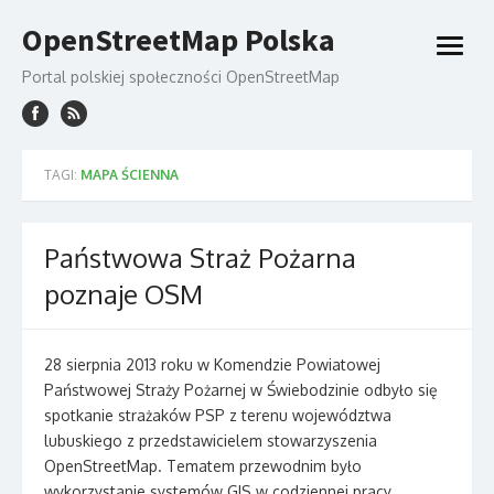
Skip
OpenStreetMap Polska
to
open
content
menu
Portal polskiej społeczności OpenStreetMap
TAGI:
MAPA ŚCIENNA
Państwowa Straż Pożarna
poznaje OSM
28 sierpnia 2013 roku w Komendzie Powiatowej
Państwowej Straży Pożarnej w Świebodzinie odbyło się
spotkanie strażaków PSP z terenu województwa
lubuskiego z przedstawicielem stowarzyszenia
OpenStreetMap. Tematem przewodnim było
wykorzystanie systemów GIS w codziennej pracy