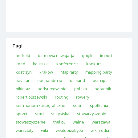
Tagi
android
darmowa nawigacja
gugik
import
koed
koluszki
konferencja
konkurs
kostrzyn
kraków
MapParty
mapping party
navatar
openaedmap
osmand
osmapa
pikietaż
podsumowanie
polska
poradnik
robert olszewski
routing
rowery
seminarium kartograficzne
sotm
spotkania
sprzęt
srtm
statystyka
stowarzyszenie
stowaszyszenie
trail.pl
walne
warszawa
warsztaty
wiki
wikilubizabytki
wikimedia