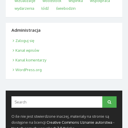
wizualizacje
woodstock
wspinka
współpraca
wydarzenia
łódź
świebodzin
Administracja
Zaloguj się
Kanał wpisów
Kanał komentarzy
WordPress.org
Search
Search
for:
O ile nie jest stwierdzone inaczej, materiały na stronie są
dostępne na licencji
Creative Commons Uznanie autorstwa -